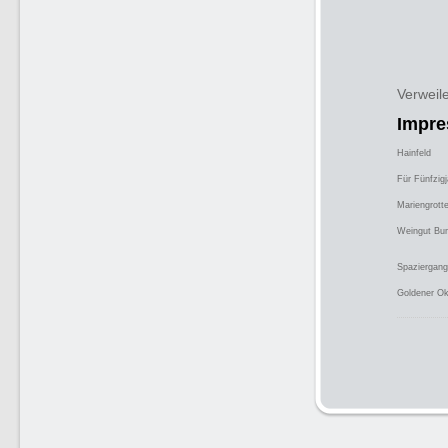
Verweil
Impre
Hainfeld
Für Fünfzigj
Mariengrott
Weingut Bu
Spaziergang
Goldener Ok