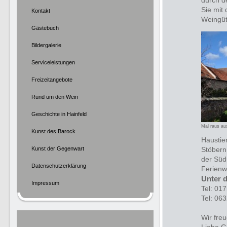
durch d
Sie mit
Kontakt
Weingüt
Gästebuch
Bildergalerie
Serviceleistungen
Freizeitangebote
Rund um den Wein
Geschichte in Hainfeld
Mal raus au
Kunst des Barock
Haustie
Kunst der Gegenwart
Stöbern 
der Südp
Datenschutzerklärung
Ferienw
Unter 
Impressum
Tel: 01
Tel: 06
Wir fre