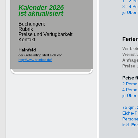
1 - 2 
Kalender 2026
3 - 4 
ist aktualisiert
je Über
Buchungen:
Rubrik
Preise und Verfügbarkeit
Ferie
Kontakt
Wir bie
Hainfeld
Weinstr
der Geheimtipp stellt sich vor
Anfrage
http://www.hainfeld.de/
Preise 
Peise f
2 Pers
4 Pers
je Über
75 qm, 
Eiche-P
Persone
inkl. E