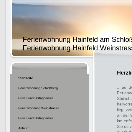
Ferienwohnung Hainfeld am Schlo
Ferienwohnung Hainfeld Weinstras
Herzl
Startseite
... auf 
Ferienwohnung Schloßberg
Ferienw
Südlich
Preise und Verfügbarkeit
hervorr
Ferienwohnung Weinstrasse
liegt z
an der 
Preise und Verfügbarkeit
km enfe
Sie es 
Anfahrt