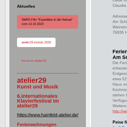
Liebe G
Claudia
Aktuelles
Adresse
SWR3 Film "Expedition in die Heimat"
Am Schl
vom 13.10.2023
Weinstr
76835 H
atelier29 events 2026
Feri
Am Sc
Kurse im atelier29
Die Fer
erbaute
Erdgesc
atelier29
etwa 52
Haus vo
Kunst und Musik
Kochnis
stehen I
6.internationales
Klavierfestival im
Verfügu
atelier29
Weitere
http://
https://www.hainfeld-atelier.de/
Peise f
Ferienwohnungen