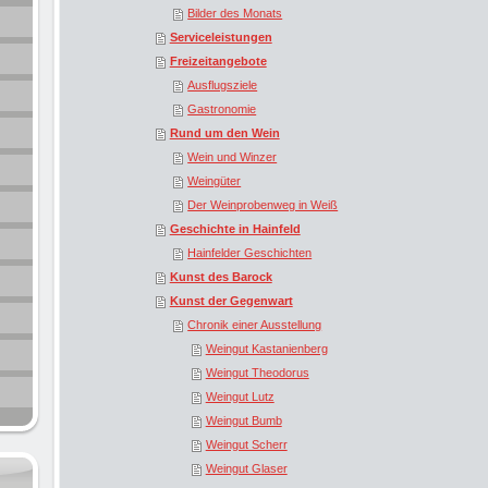
Bilder des Monats
Serviceleistungen
Freizeitangebote
Ausflugsziele
Gastronomie
Rund um den Wein
Wein und Winzer
Weingüter
Der Weinprobenweg in Weiß
Geschichte in Hainfeld
Hainfelder Geschichten
Kunst des Barock
Kunst der Gegenwart
Chronik einer Ausstellung
Weingut Kastanienberg
Weingut Theodorus
Weingut Lutz
Weingut Bumb
Weingut Scherr
Weingut Glaser