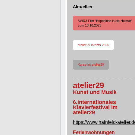
Aktuelles
SWR3 Film "Expedition in die Heimat"
vom 13.10.2023
atelier29 events 2026
Kurse im atelier29
atelier29
Kunst und Musik
6.internationales
Klavierfestival im
atelier29
https://www.hainfeld-atelier.d
Ferienwohnungen