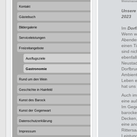
Weinstrasse
Kontakt
Unsere 
2023
Gästebuch
Bildergalerie
Im
Dor
Wenn wi
Serviceleistungen
Abendes
einen T
Freizeitangebote
sind nic
ebenfal
Ausflugsziele
Neustad
Dorfbru
Gastronomie
Ambient
Rund um den Wein
Leben e
hat uns
Geschichte in Hainfeld
Auch i
Kunst des Barock
eine au
Im Gege
Kunst der Gegenwart
barocke
Decken,
Datenschutzerklärung
eine an
Ritters
Impressum
Leistung