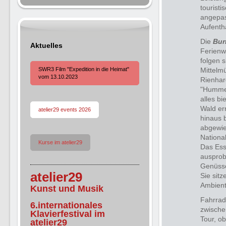
tourist
angepas
Aufentha
Die
Bur
Aktuelles
Ferienw
folgen s
SWR3 Film "Expedition in die Heimat"
Mittelm
vom 13.10.2023
Rienhar
"Hummel
alles b
Wald er
atelier29 events 2026
hinaus 
abgewies
Nationa
Kurse im atelier29
Das Ess
ausprob
Genüsse
atelier29
Sie sit
Ambiente
Kunst und Musik
Fahrrad
6.internationales
zwische
Klavierfestival im
Tour, o
atelier29