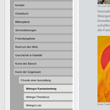
Kontakt
Zeit zum G
Gemütli
Gästebuch
Weingut
Investi
Bildergalerie
schaffe
die Fam
Serviceleistungen
Freizeitangebote
Rund um den Wein
Geschichte in Hainfeld
Kunst des Barock
Kunst der Gegenwart
Chronik einer Ausstellung
Weingut Kastanienberg
Weingut Theodorus
Detail Tradi
Weingut Lutz