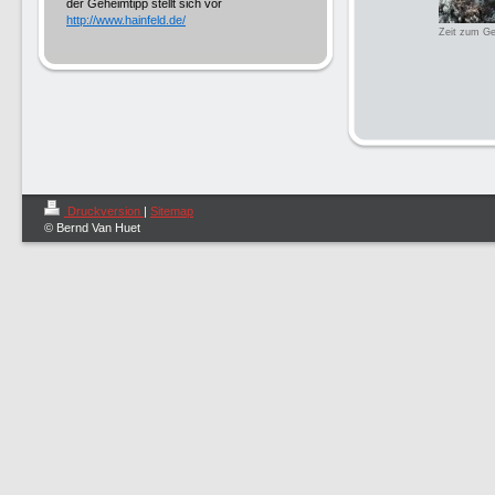
der Geheimtipp stellt sich vor
http://www.hainfeld.de/
Zeit zum G
Druckversion
|
Sitemap
© Bernd Van Huet