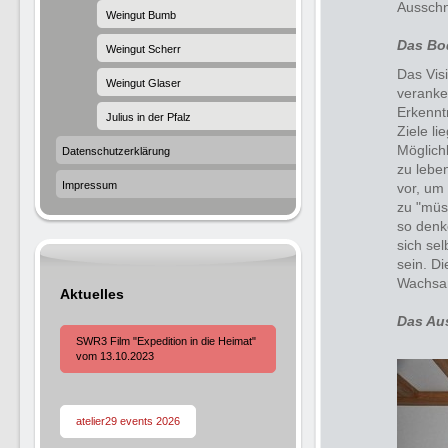
Ausschni
Weingut Bumb
Das Bo
Weingut Scherr
Das Vis
Weingut Glaser
veranker
Erkennt
Julius in der Pfalz
Ziele li
Möglichk
Datenschutzerklärung
zu lebe
Impressum
vor, um 
zu "müs
so denke
sich sel
sein. Di
Wachsam
Aktuelles
Das Au
SWR3 Film "Expedition in die Heimat"
vom 13.10.2023
atelier29 events 2026